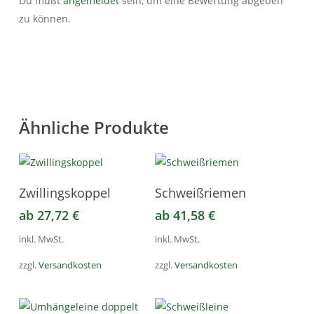
Du mußt
angemeldet
sein, um eine Bewertung abgeben
zu können.
Ähnliche Produkte
Dieses
Dieses
Ausführung Wählen
Ausführung Wählen
Zwillingskoppel
Schweißriemen
Produkt
Produkt
ab
27,72
€
ab
41,58
€
weist
weist
mehrere
mehrere
inkl. MwSt.
inkl. MwSt.
Varianten
Varianten
zzgl.
Versandkosten
zzgl.
Versandkosten
auf.
auf.
Die
Die
Optionen
Optionen