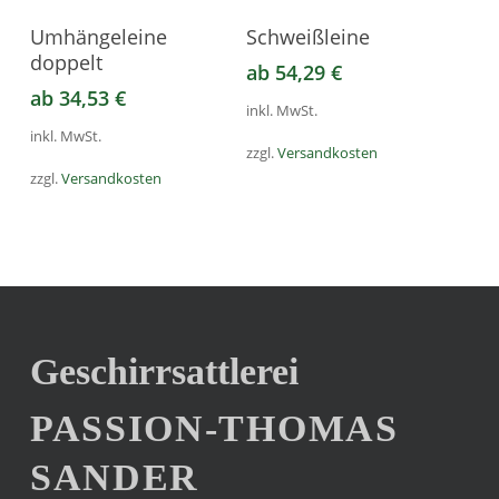
Dieses
Dieses
können
können
Ausführung Wählen
Ausführung Wählen
Umhängeleine
Schweißleine
Produkt
Produkt
auf
auf
doppelt
ab
54,29
€
weist
weist
der
der
ab
34,53
€
mehrere
mehrere
Produktseite
Produktseite
inkl. MwSt.
Varianten
Varianten
gewählt
gewählt
inkl. MwSt.
zzgl.
Versandkosten
auf.
auf.
werden
werden
zzgl.
Versandkosten
Die
Die
Optionen
Optionen
können
können
auf
auf
der
der
Produktseite
Produktseite
Geschirrsattlerei
gewählt
gewählt
werden
werden
PASSION-THOMAS
SANDER