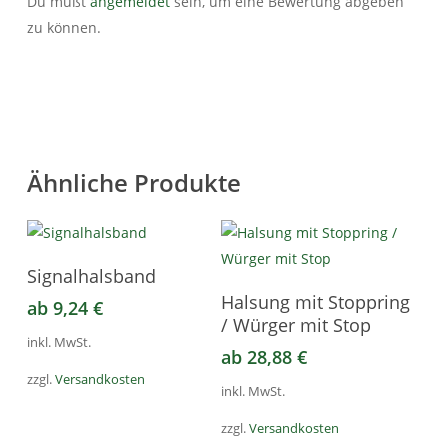
Du mußt
angemeldet
sein, um eine Bewertung abgeben
zu können.
Ähnliche Produkte
Dieses
Ausführung Wählen
Signalhalsband
Produkt
Dieses
Ausführung Wählen
Halsung mit Stoppring
ab
9,24
€
weist
Produkt
/ Würger mit Stop
mehrere
weist
inkl. MwSt.
ab
28,88
€
Varianten
mehrere
zzgl.
Versandkosten
auf.
Varianten
inkl. MwSt.
Die
auf.
zzgl.
Versandkosten
Optionen
Die