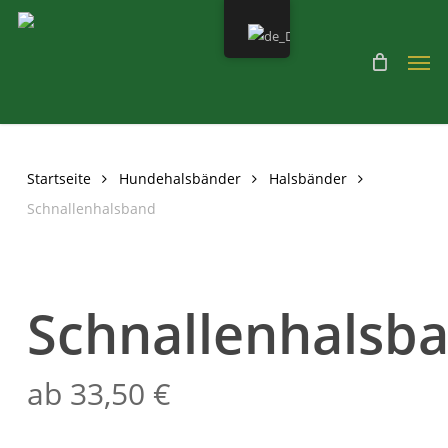
Skip
to
Men
main
content
Startseite
Hundehalsbänder
Halsbänder
Schnallenhalsband
Schnallenhalsb
ab
33,50
€