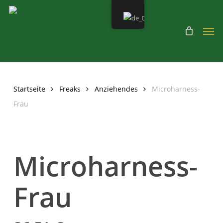
Skip
to
Men
main
content
Startseite
Freaks
Anziehendes
Microharness-
Frau
Microharness-
Frau