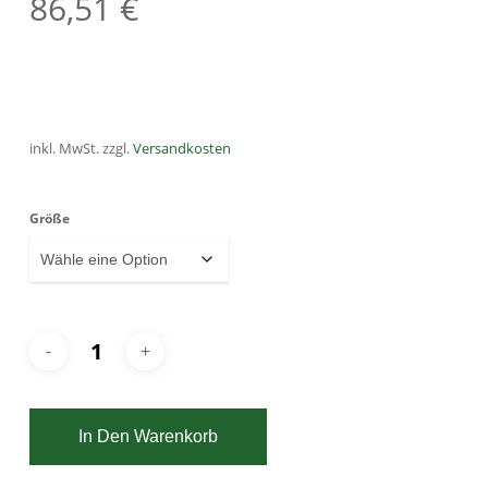
86,51
€
inkl. MwSt.
zzgl.
Versandkosten
Größe
In Den Warenkorb