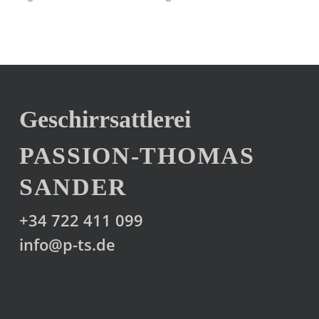
auf.
werden
werden
Die
Optionen
können
auf
der
Produktseite
Geschirrsattlerei
gewählt
PASSION-THOMAS
werden
SANDER
+34 722 411 099
info@p-ts.de