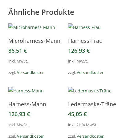
Ähnliche Produkte
Dieses
Dieses
Ausführung Wählen
Ausführung Wählen
Microharness-Mann
Harness-Frau
Produkt
Produkt
86,51
€
126,93
€
weist
weist
mehrere
mehrere
inkl. MwSt.
inkl. MwSt.
Varianten
Varianten
zzgl.
Versandkosten
zzgl.
Versandkosten
auf.
auf.
Die
Die
Optionen
Optionen
Dieses
können
können
Ausführung Wählen
In Den Warenkorb
Harness-Mann
Ledermaske-Träne
Produkt
auf
auf
126,93
€
45,05
€
weist
der
der
mehrere
Produktseite
Produktseite
inkl. MwSt.
inkl. 21 % MwSt.
Varianten
gewählt
gewählt
zzgl.
Versandkosten
zzgl.
Versandkosten